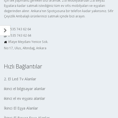
için tek yapmanız gereken bizi aramak. 2.El Mobilyalardan 2.El Beyaz
Eşyalara kadar satmak istediğiniz tüm ev ofis mobilyaları ve eşyaları
değerinden alınır. Ankara'nın Spotçusuna bir telefon kadar yakınsınız. Sıfır
Çeyizlik Ambalajlı ürünlerinizi satmak içinde bizi arayın.
0 535 743 62 64
0 535 743 62 64
İtfaiye Meydanı Yenice Sok.
No:17, Ulus, Altındağ, Ankara
Hızlı Bağlantılar
2. El Led Tv Alanlar
ikinci el bilgisayar alanlar
ikinci el ev eşyası alanlar
İkinci El Eşya Alanlar
İkinci El Beyaz Eşya Alanlar