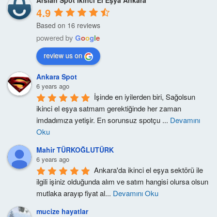
Arslan Spot İkinci El Eşya Ankara
4.9
Based on 16 reviews
powered by
G
o
o
g
l
e
review us on
Ankara Spot
6 years ago
İşinde en iyilerden biri, Sağolsun 
ikinci el eşya satmam gerektiğinde her zaman 
imdadımıza yetişir. En sorunsuz spotçu 
...
Devamını
Oku
Mahir TÜRKOĞLUTÜRK
6 years ago
Ankara'da ikinci el eşya sektörü ile 
ilgili işiniz olduğunda alım ve satım hangisi olursa olsun 
mutlaka arayıp fiyat al
...
Devamını Oku
mucize hayatlar