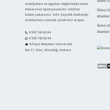
İkinci E
mobilyaları ve eşyaları değerinden alınır.
Ankara'nın Spotçusuna bir telefon
İkinci 
kadar yakınsınız. Sıfır Çeyizlik Ambalajlı
Alanlar
ürünlerinizi satmak içinde bizi arayın.
İkinci 
Alanlar
0 535 743 62 64
0 535 743 62 64
İtfaiye Meydanı Yenice Sok.
No:17, Ulus, Altındağ, Ankara