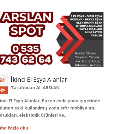
İkinci El Eşya Alanlar
2.
24
23
Eş
Tarafından
Ali ARSLAN
Ağu
Eyl
Ta
inci El Eşya Alanlar, Bazen evde yada iş yerinde
lunan eski kullanılmış yada sıfır mobilyaları,
2. El Otel
oltukları, elektonik ürünleri ve…
Komple Ot
İş dolayıs
aha fazla oku
gerekebil