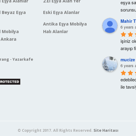
l Eşya Alanlar
2.El Eşya Alan Yer
eşya sa
sorunsu
El Beyaz Eşya
Eski Eşya Alanlar
Mahir
Antika Eşya Mobilya
6 years 
El Mobilya
Halı Alanlar
 Ankara
işiniz o
arayıp f
mucize 
6 years 
edebile
ile tavs
© Copyright 2017. All Rights Reserved.
Site Haritası