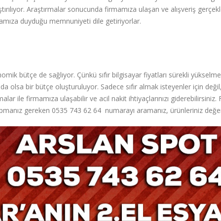
ştırılıyor. Araştırmalar sonucunda firmamıza ulaşan ve alışveriş gerçek
rmamıza duyduğu memnuniyeti dile getiriyorlar.
onomik bütçe de sağlıyor. Çünkü sıfır bilgisayar fiyatları sürekli yüks
z da olsa bir bütçe oluşturuluyor. Sadece sıfır almak isteyenler için deği
lar ile firmamıza ulaşabilir ve acil nakit ihtiyaçlarınızı giderebilirsiniz.
 yapmanız gereken 0535 743 62 64 numarayı aramanız, ürünleriniz değer