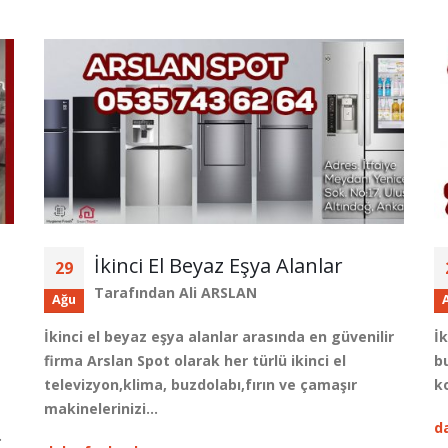
İkinci El Beyaz Eşya Alanlar
29
Tarafından
Ali ARSLAN
Ağu
İkinci el beyaz eşya alanlar arasında en güvenilir
İk
firma Arslan Spot olarak her türlü ikinci el
bu
televizyon,klima, buzdolabı,fırın ve çamaşır
k
makinelerinizi…
d
…