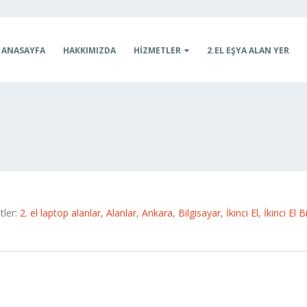
ANASAYFA
HAKKIMIZDA
HIZMETLER
2.EL EŞYA ALAN YER
tler:
2. el laptop alanlar
,
Alanlar
,
Ankara
,
Bilgisayar
,
İkinci El
,
İkinci El 