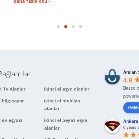
daha fazla oku
 Bağlantılar
Arslan 
4.9
Based o
ed Tv Alanlar
ikinci el eşya alanlar
powere
l bilgisayar
ikinci el mobilya
revie
alanlar
l ev eşyası
ikinci el beyaz eşya
Ankara
6 years 
alanlar