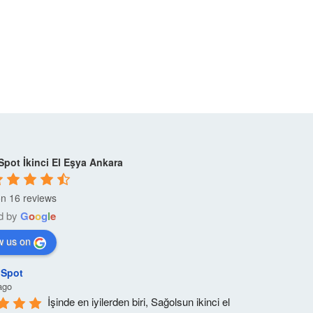
daha fazl
Spot İkinci El Eşya Ankara
n 16 reviews
d by
G
o
o
g
l
e
w us on
 Spot
ago
İşinde en iyilerden biri, Sağolsun ikinci el 