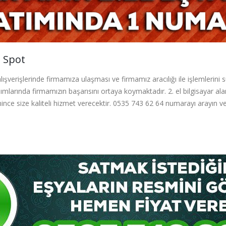
n Spot
lışverişlerinde firmamıza ulaşması ve firmamız aracılığı ile işlemlerin
ımlarında firmamızın başarısını ortaya koymaktadır. 2. el bilgisayar alanl
ince size kaliteli hizmet verecektir. 0535 743 62 64 numarayı arayın ve