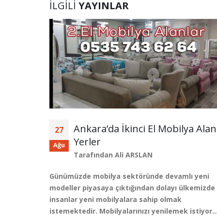
İLGILI
YAYINLAR
r Ankara
Ankara’da İkinci El Mobilya Alan
27
Yerler
Ağu
Tarafından
Ali ARSLAN
Günümüzde mobilya sektöründe devamlı yeni
ı ya da
modeller piyasaya çıktığından dolayı ülkemizde
insanlar yeni mobilyalara sahip olmak
istemektedir. Mobilyalarınızı yenilemek istiyor