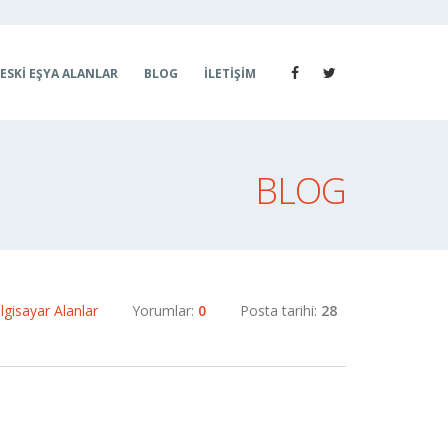
ESKI EŞYA ALANLAR
BLOG
İLETIŞIM
BLOG
Bilgisayar Alanlar
Yorumlar:
0
Posta tarihi:
28