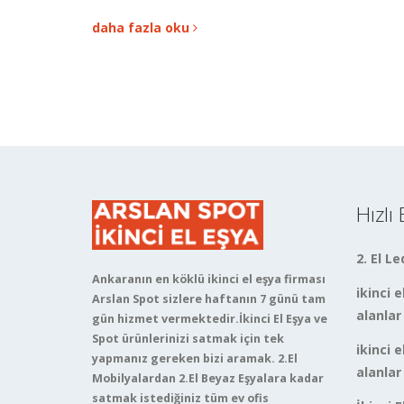
daha fazla oku
Hızlı
2. El L
Ankaranın en köklü ikinci el eşya firması
ikinci e
Arslan Spot sizlere haftanın 7 günü tam
alanlar
gün hizmet vermektedir.İkinci El Eşya ve
Spot ürünlerinizi satmak için tek
ikinci e
yapmanız gereken bizi aramak. 2.El
alanlar
Mobilyalardan 2.El Beyaz Eşyalara kadar
satmak istediğiniz tüm ev ofis