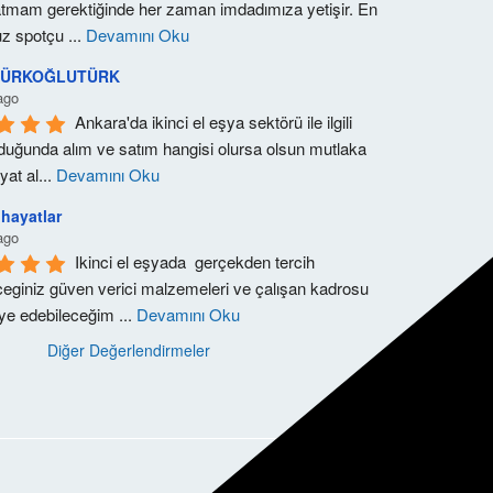
tmam gerektiğinde her zaman imdadımıza yetişir. En 
z spotçu 
...
Devamını Oku
 TÜRKOĞLUTÜRK
ago
Ankara'da ikinci el eşya sektörü ile ilgili 
lduğunda alım ve satım hangisi olursa olsun mutlaka 
iyat al
...
Devamını Oku
hayatlar
ago
Ikinci el eşyada  gerçekden tercih 
ceginiz güven verici malzemeleri ve çalışan kadrosu 
iye edebileceğim 
...
Devamını Oku
Diğer Değerlendirmeler