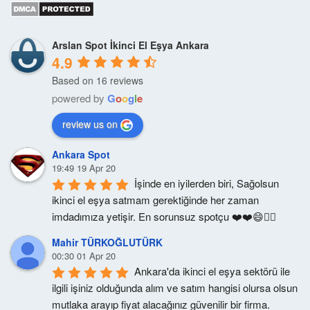
Arslan Spot İkinci El Eşya Ankara
4.9
Based on 16 reviews
powered by
G
o
o
g
l
e
review us on
Ankara Spot
19:49 19 Apr 20
İşinde en iyilerden biri, Sağolsun 
ikinci el eşya satmam gerektiğinde her zaman 
imdadımıza yetişir. En sorunsuz spotçu ❤️❤️😄👍🏻
Mahir TÜRKOĞLUTÜRK
00:30 01 Apr 20
Ankara'da ikinci el eşya sektörü ile 
ilgili işiniz olduğunda alım ve satım hangisi olursa olsun 
mutlaka arayıp fiyat alacağınız güvenilir bir firma.