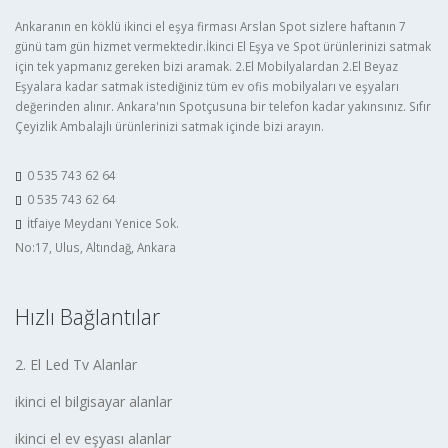
Ankaranın en köklü ikinci el eşya firması Arslan Spot sizlere haftanın 7
günü tam gün hizmet vermektedir.İkinci El Eşya ve Spot ürünlerinizi satmak
için tek yapmanız gereken bizi aramak. 2.El Mobilyalardan 2.El Beyaz
Eşyalara kadar satmak istediğiniz tüm ev ofis mobilyaları ve eşyaları
değerinden alınır. Ankara'nın Spotçusuna bir telefon kadar yakınsınız. Sıfır
Çeyizlik Ambalajlı ürünlerinizi satmak içinde bizi arayın.
0 535 743 62 64
0 535 743 62 64
İtfaiye Meydanı Yenice Sok.
No:17, Ulus, Altındağ, Ankara
Hızlı Bağlantılar
2. El Led Tv Alanlar
ikinci el bilgisayar alanlar
ikinci el ev eşyası alanlar